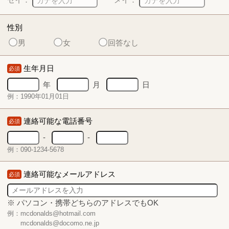
性別
男
女
回答なし
生年月日
必須
年
月
日
例：1990年01月01日
連絡可能な電話番号
必須
-
-
例：090-1234-5678
連絡可能なメールアドレス
必須
※ パソコン・携帯どちらのアドレスでもOK
例：mcdonalds@hotmail.com
mcdonalds@docomo.ne.jp