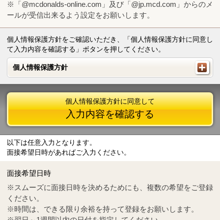
※「@mcdonalds-online.com」及び「@jp.mcd.com」からのメ
ールが受信出来るよう設定をお願いします。
個人情報保護方針をご確認いただき、「個人情報保護方針に同意し
て入力内容を確認する」ボタンを押してください。
個人情報保護方針
個人情報保護方針
個人情報保護方針に同意して
入力内容を確認する
以下は任意入力となります。
面接希望日時があればご入力ください。
Mail
crc@mcdonalds-online.com
面接希望日時
Tel
0570-55-0314
※スムーズに面接日時を決めるためにも、複数の希望をご登録
ください。
※時間は、できる限り余裕を持って登録をお願いします。
※翌日～1週間以内の日付を指定してください。