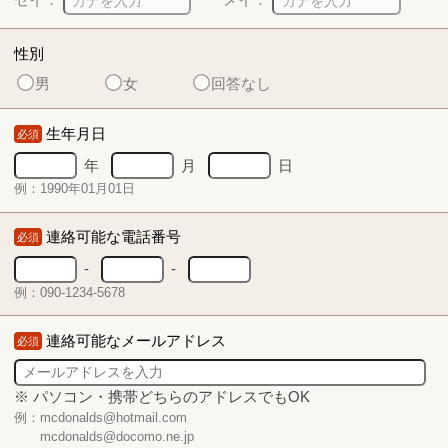
性別
男
女
回答なし
生年月日
必須
年
月
日
例：1990年01月01日
連絡可能な電話番号
必須
-
-
例：090-1234-5678
連絡可能なメールアドレス
必須
※ パソコン・携帯どちらのアドレスでもOK
例：mcdonalds@hotmail.com
mcdonalds@docomo.ne.jp