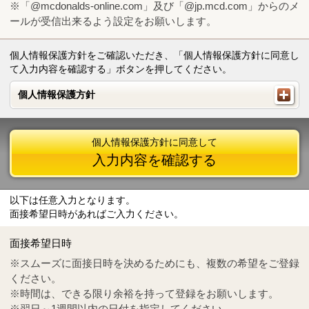
※「@mcdonalds-online.com」及び「@jp.mcd.com」からのメ
ールが受信出来るよう設定をお願いします。
個人情報保護方針をご確認いただき、「個人情報保護方針に同意し
て入力内容を確認する」ボタンを押してください。
個人情報保護方針
個人情報保護方針
個人情報保護方針に同意して
入力内容を確認する
以下は任意入力となります。
面接希望日時があればご入力ください。
Mail
crc@mcdonalds-online.com
面接希望日時
Tel
0570-55-0314
※スムーズに面接日時を決めるためにも、複数の希望をご登録
ください。
※時間は、できる限り余裕を持って登録をお願いします。
※翌日～1週間以内の日付を指定してください。