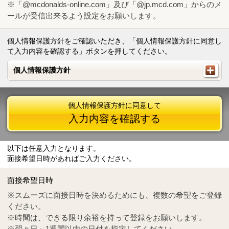
※「@mcdonalds-online.com」及び「@jp.mcd.com」からのメ
ールが受信出来るよう設定をお願いします。
個人情報保護方針をご確認いただき、「個人情報保護方針に同意し
て入力内容を確認する」ボタンを押してください。
個人情報保護方針
個人情報保護方針
個人情報保護方針に同意して
入力内容を確認する
以下は任意入力となります。
面接希望日時があればご入力ください。
Mail
crc@mcdonalds-online.com
面接希望日時
Tel
0570-55-0314
※スムーズに面接日時を決めるためにも、複数の希望をご登録
ください。
※時間は、できる限り余裕を持って登録をお願いします。
※翌々日～1週間以内の日付を指定してください。