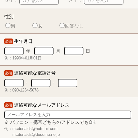
性別
男
女
回答なし
生年月日
必須
年
月
日
例：1990年01月01日
連絡可能な電話番号
必須
-
-
例：090-1234-5678
連絡可能なメールアドレス
必須
※ パソコン・携帯どちらのアドレスでもOK
例：mcdonalds@hotmail.com
mcdonalds@docomo.ne.jp