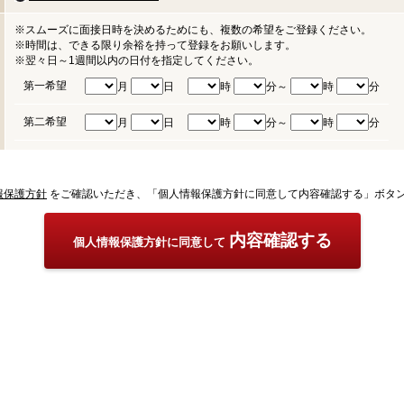
※スムーズに面接日時を決めるためにも、複数の希望をご登録ください。
※時間は、できる限り余裕を持って登録をお願いします。
※翌々日～1週間以内の日付を指定してください。
第一希望
月
日
時
分～
時
分
第二希望
月
日
時
分～
時
分
報保護方針
をご確認いただき、「個人情報保護方針に同意して内容確認する」ボタ
内容確認する
個人情報保護方針に同意して