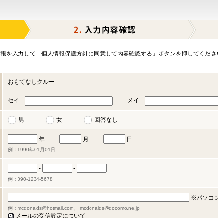
報を入力して「個人情報保護方針に同意して内容確認する」ボタンを押してくださ
おもてなしクルー
セイ:
メイ:
男
女
回答なし
年
月
日
例：1990年01月01日
-
-
例：090-1234-5678
※パソコ
例：mcdonalds@hotmail.com、 mcdonalds@docomo.ne.jp
メールの受信設定について