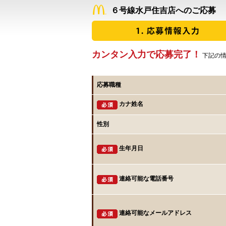
６号線水戸住吉店へのご応募
カンタン入力で応募完了！
下記の情
応募職種
カナ姓名
性別
生年月日
連絡可能な電話番号
連絡可能なメールアドレス