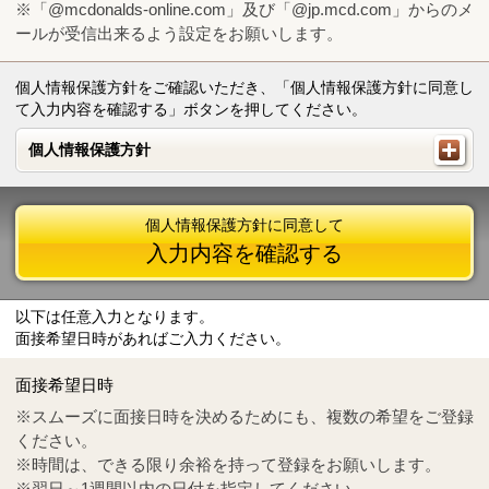
※「@mcdonalds-online.com」及び「@jp.mcd.com」からのメ
ールが受信出来るよう設定をお願いします。
個人情報保護方針をご確認いただき、「個人情報保護方針に同意し
て入力内容を確認する」ボタンを押してください。
個人情報保護方針
個人情報保護方針
個人情報保護方針に同意して
入力内容を確認する
以下は任意入力となります。
面接希望日時があればご入力ください。
Mail
crc@mcdonalds-online.com
面接希望日時
Tel
0570-55-0314
※スムーズに面接日時を決めるためにも、複数の希望をご登録
ください。
※時間は、できる限り余裕を持って登録をお願いします。
※翌日～1週間以内の日付を指定してください。