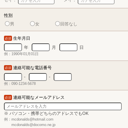
性別
男
女
回答なし
生年月日
必須
年
月
日
例：1990年01月01日
連絡可能な電話番号
必須
-
-
例：090-1234-5678
連絡可能なメールアドレス
必須
※ パソコン・携帯どちらのアドレスでもOK
例：mcdonalds@hotmail.com
mcdonalds@docomo.ne.jp