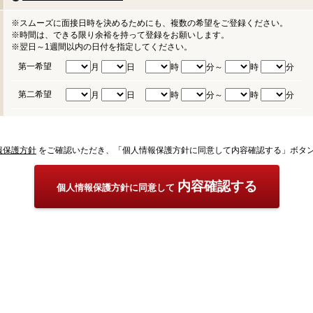
※スムーズに面接日時を決めるためにも、複数の希望をご登録ください。
※時間は、できる限り余裕を持って登録をお願いします。
※翌日～1週間以内の日付を指定してください。
第一希望
月
日
時
分～
時
分
第二希望
月
日
時
分～
時
分
報保護方針
をご確認いただき、「個人情報保護方針に同意して内容確認する」ボタ
内容確認する
個人情報保護方針に同意して