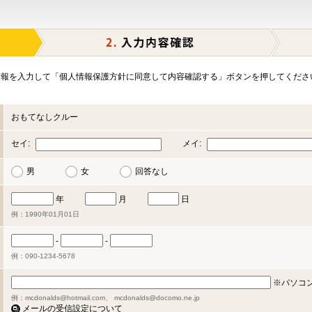
報を入力して「個人情報保護方針に同意して内容確認する」ボタンを押してくださ
おもてなしクルー
セイ:
メイ:
男
女
回答なし
年
月
日
例：1990年01月01日
-
-
例：090-1234-5678
※パソコ
例：mcdonalds@hotmail.com、 mcdonalds@docomo.ne.jp
メールの受信設定について