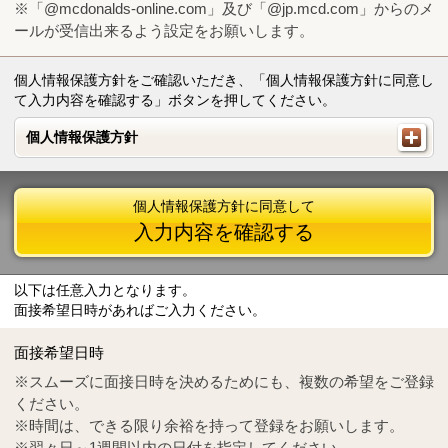
※「@mcdonalds-online.com」及び「@jp.mcd.com」からのメ
ールが受信出来るよう設定をお願いします。
個人情報保護方針をご確認いただき、「個人情報保護方針に同意し
て入力内容を確認する」ボタンを押してください。
個人情報保護方針
個人情報保護方針
個人情報保護方針に同意して
入力内容を確認する
以下は任意入力となります。
面接希望日時があればご入力ください。
Mail
crc@mcdonalds-online.com
面接希望日時
Tel
0570-55-0314
※スムーズに面接日時を決めるためにも、複数の希望をご登録
ください。
※時間は、できる限り余裕を持って登録をお願いします。
※翌々日～1週間以内の日付を指定してください。