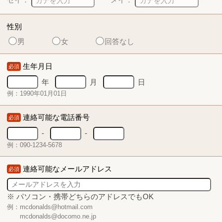
性別
男
女
回答なし
生年月日
必須
年
月
日
例：1990年01月01日
連絡可能な電話番号
必須
-
-
例：090-1234-5678
連絡可能なメールアドレス
必須
※ パソコン・携帯どちらのアドレスでもOK
例：mcdonalds@hotmail.com
mcdonalds@docomo.ne.jp