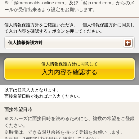
※「@mcdonalds-online.com」及び「@jp.mcd.com」からのメ
ールが受信出来るよう設定をお願いします。
個人情報保護方針をご確認いただき、「個人情報保護方針に同意し
て入力内容を確認する」ボタンを押してください。
個人情報保護方針
個人情報保護方針
個人情報保護方針に同意して
入力内容を確認する
以下は任意入力となります。
面接希望日時があればご入力ください。
Mail
crc@mcdonalds-online.com
面接希望日時
Tel
0570-55-0314
※スムーズに面接日時を決めるためにも、複数の希望をご登録
ください。
※時間は、できる限り余裕を持って登録をお願いします。
※翌日～1週間以内の日付を指定してください。