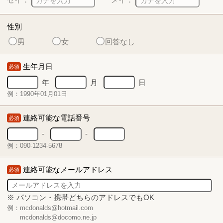
性別
男
女
回答なし
生年月日
必須
年
月
日
例：1990年01月01日
連絡可能な電話番号
必須
-
-
例：090-1234-5678
連絡可能なメールアドレス
必須
※ パソコン・携帯どちらのアドレスでもOK
例：mcdonalds@hotmail.com
mcdonalds@docomo.ne.jp