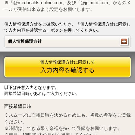
※「@mcdonalds-online.com」及び「@jp.mcd.com」からのメ
ールが受信出来るよう設定をお願いします。
個人情報保護方針をご確認いただき、「個人情報保護方針に同意し
て入力内容を確認する」ボタンを押してください。
個人情報保護方針
個人情報保護方針
個人情報保護方針に同意して
入力内容を確認する
以下は任意入力となります。
面接希望日時があればご入力ください。
Mail
crc@mcdonalds-online.com
面接希望日時
Tel
0570-55-0314
※スムーズに面接日時を決めるためにも、複数の希望をご登録
ください。
※時間は、できる限り余裕を持って登録をお願いします。
※翌日～1週間以内の日付を指定してください。