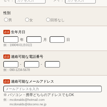
性別
男
女
回答なし
生年月日
必須
年
月
日
例：1990年01月01日
連絡可能な電話番号
必須
-
-
例：090-1234-5678
連絡可能なメールアドレス
必須
※ パソコン・携帯どちらのアドレスでもOK
例：mcdonalds@hotmail.com
mcdonalds@docomo.ne.jp