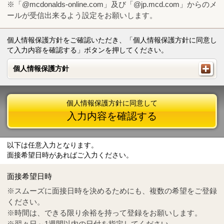
※「@mcdonalds-online.com」及び「@jp.mcd.com」からのメ
ールが受信出来るよう設定をお願いします。
個人情報保護方針をご確認いただき、「個人情報保護方針に同意し
て入力内容を確認する」ボタンを押してください。
個人情報保護方針
個人情報保護方針
個人情報保護方針に同意して
入力内容を確認する
以下は任意入力となります。
面接希望日時があればご入力ください。
Mail
crc@mcdonalds-online.com
面接希望日時
Tel
0570-55-0314
※スムーズに面接日時を決めるためにも、複数の希望をご登録
ください。
※時間は、できる限り余裕を持って登録をお願いします。
※翌々日～1週間以内の日付を指定してください。