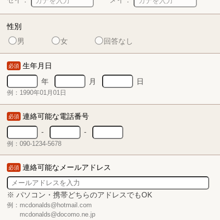
性別
男
女
回答なし
生年月日
必須
年
月
日
例：1990年01月01日
連絡可能な電話番号
必須
-
-
例：090-1234-5678
連絡可能なメールアドレス
必須
※ パソコン・携帯どちらのアドレスでもOK
例：mcdonalds@hotmail.com
mcdonalds@docomo.ne.jp