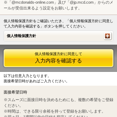
※「@mcdonalds-online.com」及び「@jp.mcd.com」からのメ
ールが受信出来るよう設定をお願いします。
個人情報保護方針をご確認いただき、「個人情報保護方針に同意し
て入力内容を確認する」ボタンを押してください。
個人情報保護方針
個人情報保護方針
個人情報保護方針に同意して
入力内容を確認する
以下は任意入力となります。
面接希望日時があればご入力ください。
Mail
crc@mcdonalds-online.com
面接希望日時
Tel
0570-55-0314
※スムーズに面接日時を決めるためにも、複数の希望をご登録
ください。
※時間は、できる限り余裕を持って登録をお願いします。
※翌々日～1週間以内の日付を指定してください。