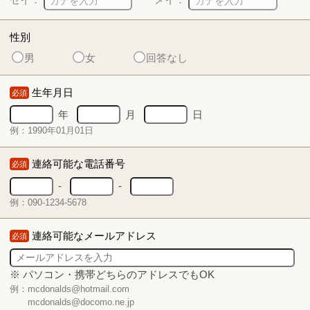
性別
男
女
回答なし
生年月日
必須
年
月
日
例：1990年01月01日
連絡可能な電話番号
必須
-
-
例：090-1234-5678
連絡可能なメールアドレス
必須
※ パソコン・携帯どちらのアドレスでもOK
例：mcdonalds@hotmail.com
mcdonalds@docomo.ne.jp