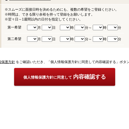
※スムーズに面接日時を決めるためにも、複数の希望をご登録ください。
※時間は、できる限り余裕を持って登録をお願いします。
※翌々日～1週間以内の日付を指定してください。
第一希望
月
日
時
分～
時
分
第二希望
月
日
時
分～
時
分
報保護方針
をご確認いただき、「個人情報保護方針に同意して内容確認する」ボタ
内容確認する
個人情報保護方針に同意して