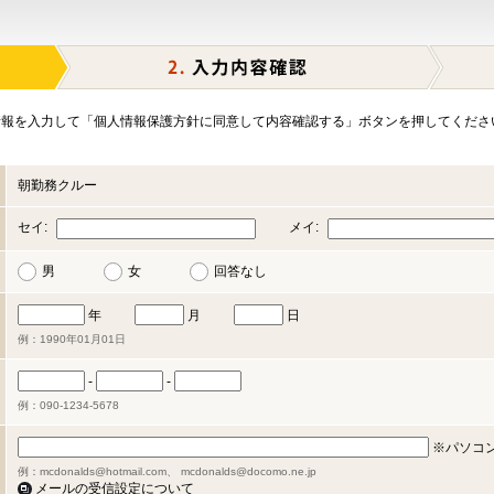
報を入力して「個人情報保護方針に同意して内容確認する」ボタンを押してくださ
朝勤務クルー
セイ:
メイ:
男
女
回答なし
年
月
日
例：1990年01月01日
-
-
例：090-1234-5678
※パソコ
例：mcdonalds@hotmail.com、 mcdonalds@docomo.ne.jp
メールの受信設定について