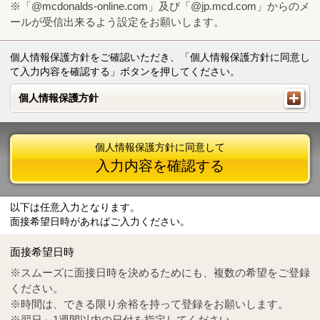
※「@mcdonalds-online.com」及び「@jp.mcd.com」からのメ
ールが受信出来るよう設定をお願いします。
個人情報保護方針をご確認いただき、「個人情報保護方針に同意し
て入力内容を確認する」ボタンを押してください。
個人情報保護方針
個人情報保護方針
個人情報保護方針に同意して
入力内容を確認する
以下は任意入力となります。
面接希望日時があればご入力ください。
Mail
crc@mcdonalds-online.com
面接希望日時
Tel
0570-55-0314
※スムーズに面接日時を決めるためにも、複数の希望をご登録
ください。
※時間は、できる限り余裕を持って登録をお願いします。
※翌日～1週間以内の日付を指定してください。