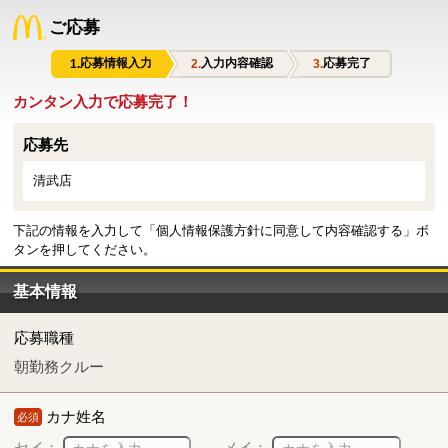
ご応募
応募情報入力
入力内容確認
応募完了
カンタン入力で応募完了！
応募先
清武店
下記の情報を入力して「個人情報保護方針に同意して内容確認する」ボ
タンを押してください。
基本情報
応募職種
朝勤務クルー
カナ姓名
必須
セイ：
メイ：