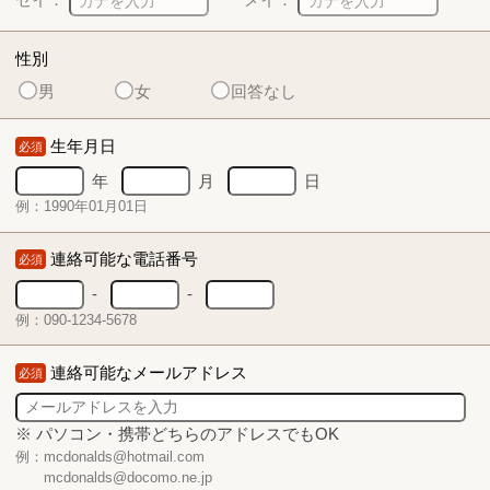
性別
男
女
回答なし
生年月日
必須
年
月
日
例：1990年01月01日
連絡可能な電話番号
必須
-
-
例：090-1234-5678
連絡可能なメールアドレス
必須
※ パソコン・携帯どちらのアドレスでもOK
例：mcdonalds@hotmail.com
mcdonalds@docomo.ne.jp