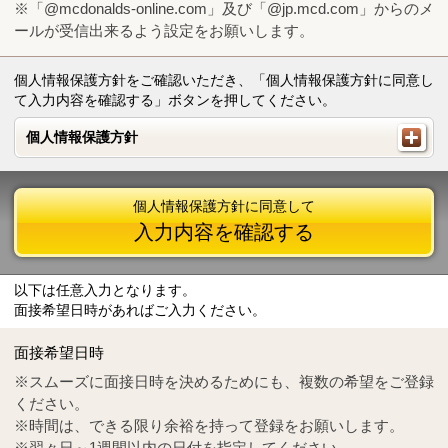
※「@mcdonalds-online.com」及び「@jp.mcd.com」からのメ
ールが受信出来るよう設定をお願いします。
個人情報保護方針をご確認いただき、「個人情報保護方針に同意し
て入力内容を確認する」ボタンを押してください。
個人情報保護方針
個人情報保護方針
個人情報保護方針に同意して
入力内容を確認する
以下は任意入力となります。
面接希望日時があればご入力ください。
Mail
crc@mcdonalds-online.com
面接希望日時
Tel
0570-55-0314
※スムーズに面接日時を決めるためにも、複数の希望をご登録
ください。
※時間は、できる限り余裕を持って登録をお願いします。
※翌々日～1週間以内の日付を指定してください。