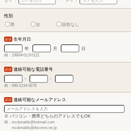
性別
男
女
回答なし
生年月日
必須
年
月
日
例：1990年01月01日
連絡可能な電話番号
必須
-
-
例：090-1234-5678
連絡可能なメールアドレス
必須
※ パソコン・携帯どちらのアドレスでもOK
例：mcdonalds@hotmail.com
mcdonalds@docomo.ne.jp