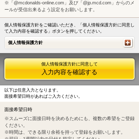
※「@mcdonalds-online.com」及び「@jp.mcd.com」からのメ
ールが受信出来るよう設定をお願いします。
個人情報保護方針をご確認いただき、「個人情報保護方針に同意し
て入力内容を確認する」ボタンを押してください。
個人情報保護方針
個人情報保護方針
個人情報保護方針に同意して
入力内容を確認する
以下は任意入力となります。
面接希望日時があればご入力ください。
Mail
crc@mcdonalds-online.com
面接希望日時
Tel
0570-55-0314
※スムーズに面接日時を決めるためにも、複数の希望をご登録
ください。
※時間は、できる限り余裕を持って登録をお願いします。
※翌日～1週間以内の日付を指定してください。