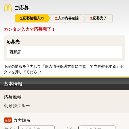
ご応募
応募情報入力
入力内容確認
応募完了
カンタン入力で応募完了！
応募先
西新店
下記の情報を入力して「個人情報保護方針に同意して内容確認する」ボ
タンを押してください。
基本情報
応募職種
朝勤務クルー
カナ姓名
必須
セイ：
メイ：