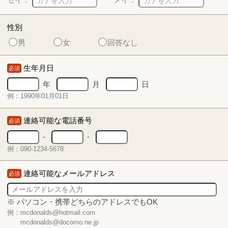
性別
男
女
回答なし
生年月日
必須
年
月
日
例：1990年01月01日
連絡可能な電話番号
必須
-
-
例：090-1234-5678
連絡可能なメールアドレス
必須
※ パソコン・携帯どちらのアドレスでもOK
例：mcdonalds@hotmail.com
mcdonalds@docomo.ne.jp