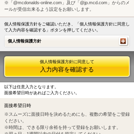
※「@mcdonalds-online.com」及び「@jp.mcd.com」からのメ
ールが受信出来るよう設定をお願いします。
個人情報保護方針をご確認いただき、「個人情報保護方針に同意し
て入力内容を確認する」ボタンを押してください。
個人情報保護方針
個人情報保護方針
個人情報保護方針に同意して
入力内容を確認する
以下は任意入力となります。
面接希望日時があればご入力ください。
Mail
crc@mcdonalds-online.com
面接希望日時
Tel
0570-55-0314
※スムーズに面接日時を決めるためにも、複数の希望をご登録
ください。
※時間は、できる限り余裕を持って登録をお願いします。
※翌々日～1週間以内の日付を指定してください。