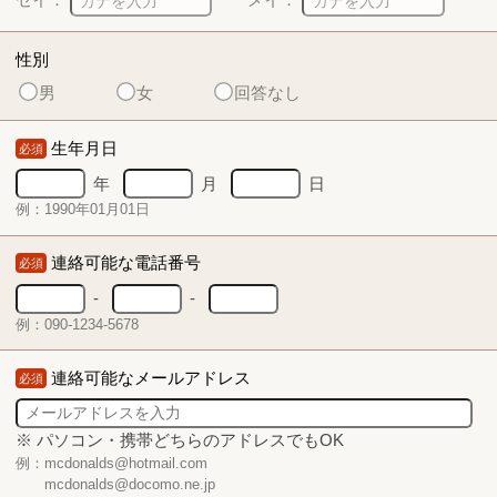
性別
男
女
回答なし
生年月日
必須
年
月
日
例：1990年01月01日
連絡可能な電話番号
必須
-
-
例：090-1234-5678
連絡可能なメールアドレス
必須
※ パソコン・携帯どちらのアドレスでもOK
例：mcdonalds@hotmail.com
mcdonalds@docomo.ne.jp