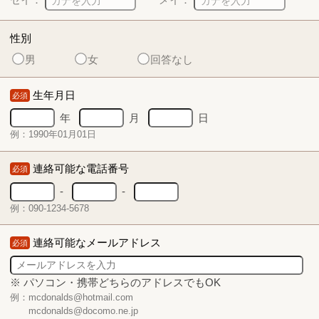
性別
男
女
回答なし
生年月日
必須
年
月
日
例：1990年01月01日
連絡可能な電話番号
必須
-
-
例：090-1234-5678
連絡可能なメールアドレス
必須
※ パソコン・携帯どちらのアドレスでもOK
例：mcdonalds@hotmail.com
mcdonalds@docomo.ne.jp