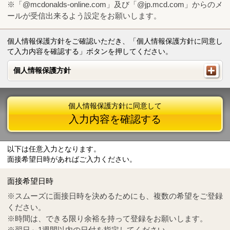
※「@mcdonalds-online.com」及び「@jp.mcd.com」からのメ
ールが受信出来るよう設定をお願いします。
個人情報保護方針をご確認いただき、「個人情報保護方針に同意し
て入力内容を確認する」ボタンを押してください。
個人情報保護方針
個人情報保護方針
個人情報保護方針に同意して
入力内容を確認する
以下は任意入力となります。
面接希望日時があればご入力ください。
Mail
crc@mcdonalds-online.com
面接希望日時
Tel
0570-55-0314
※スムーズに面接日時を決めるためにも、複数の希望をご登録
ください。
※時間は、できる限り余裕を持って登録をお願いします。
※翌日～1週間以内の日付を指定してください。