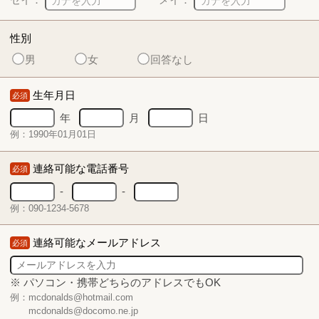
性別
男
女
回答なし
生年月日
必須
年
月
日
例：1990年01月01日
連絡可能な電話番号
必須
-
-
例：090-1234-5678
連絡可能なメールアドレス
必須
※ パソコン・携帯どちらのアドレスでもOK
例：mcdonalds@hotmail.com
mcdonalds@docomo.ne.jp