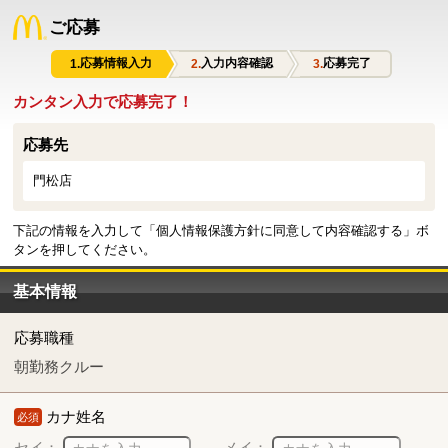
ご応募
応募情報入力
入力内容確認
応募完了
カンタン入力で応募完了！
応募先
門松店
下記の情報を入力して「個人情報保護方針に同意して内容確認する」ボ
タンを押してください。
基本情報
応募職種
朝勤務クルー
カナ姓名
必須
セイ：
メイ：