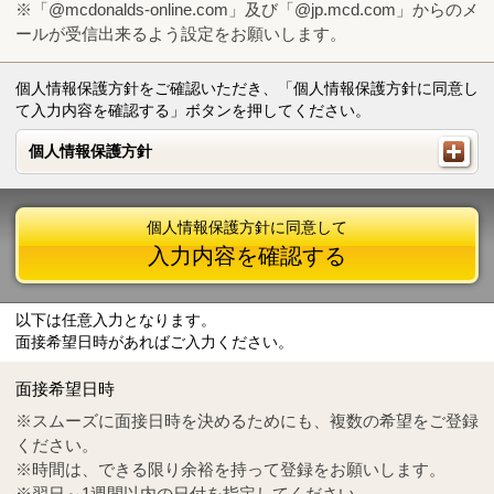
※「@mcdonalds-online.com」及び「@jp.mcd.com」からのメ
ールが受信出来るよう設定をお願いします。
個人情報保護方針をご確認いただき、「個人情報保護方針に同意し
て入力内容を確認する」ボタンを押してください。
個人情報保護方針
個人情報保護方針
個人情報保護方針に同意して
入力内容を確認する
以下は任意入力となります。
面接希望日時があればご入力ください。
Mail
crc@mcdonalds-online.com
面接希望日時
Tel
0570-55-0314
※スムーズに面接日時を決めるためにも、複数の希望をご登録
ください。
※時間は、できる限り余裕を持って登録をお願いします。
※翌日～1週間以内の日付を指定してください。