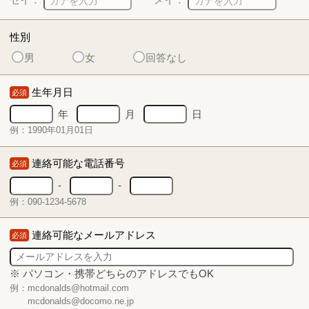
性別
男
女
回答なし
生年月日
必須
年
月
日
例：1990年01月01日
連絡可能な電話番号
必須
-
-
例：090-1234-5678
連絡可能なメールアドレス
必須
※ パソコン・携帯どちらのアドレスでもOK
例：mcdonalds@hotmail.com
mcdonalds@docomo.ne.jp