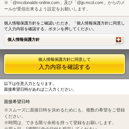
※「@mcdonalds-online.com」及び「@jp.mcd.com」からのメ
ールが受信出来るよう設定をお願いします。
個人情報保護方針をご確認いただき、「個人情報保護方針に同意し
て入力内容を確認する」ボタンを押してください。
個人情報保護方針
個人情報保護方針
個人情報保護方針に同意して
入力内容を確認する
以下は任意入力となります。
面接希望日時があればご入力ください。
Mail
crc@mcdonalds-online.com
面接希望日時
Tel
0570-55-0314
※スムーズに面接日時を決めるためにも、複数の希望をご登録
ください。
※時間は、できる限り余裕を持って登録をお願いします。
※翌々日～1週間以内の日付を指定してください。