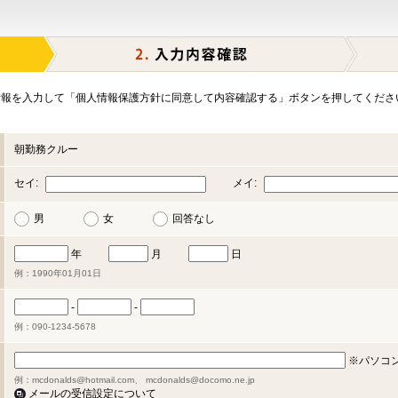
報を入力して「個人情報保護方針に同意して内容確認する」ボタンを押してくださ
朝勤務クルー
セイ:
メイ:
男
女
回答なし
年
月
日
例：1990年01月01日
-
-
例：090-1234-5678
※パソコ
例：mcdonalds@hotmail.com、 mcdonalds@docomo.ne.jp
メールの受信設定について