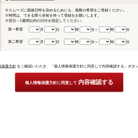
※スムーズに面接日時を決めるためにも、複数の希望をご登録ください。
※時間は、できる限り余裕を持って登録をお願いします。
※翌日～1週間以内の日付を指定してください。
第一希望
月
日
時
分～
時
分
第二希望
月
日
時
分～
時
分
報保護方針
をご確認いただき、「個人情報保護方針に同意して内容確認する」ボタ
内容確認する
個人情報保護方針に同意して