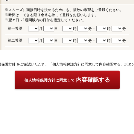
※スムーズに面接日時を決めるためにも、複数の希望をご登録ください。
※時間は、できる限り余裕を持って登録をお願いします。
※翌々日～1週間以内の日付を指定してください。
第一希望
月
日
時
分～
時
分
第二希望
月
日
時
分～
時
分
報保護方針
をご確認いただき、「個人情報保護方針に同意して内容確認する」ボタ
内容確認する
個人情報保護方針に同意して