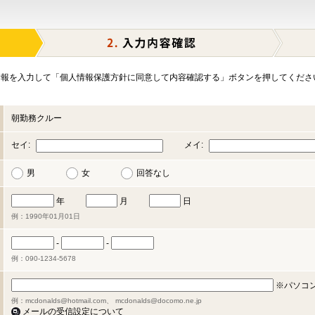
報を入力して「個人情報保護方針に同意して内容確認する」ボタンを押してくださ
朝勤務クルー
セイ:
メイ:
男
女
回答なし
年
月
日
例：1990年01月01日
-
-
例：090-1234-5678
※パソコ
例：mcdonalds@hotmail.com、 mcdonalds@docomo.ne.jp
メールの受信設定について