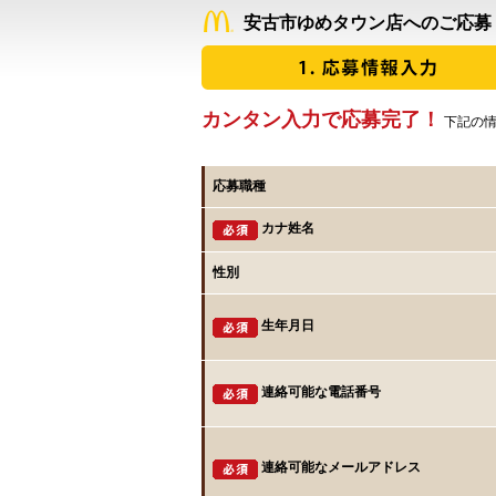
安古市ゆめタウン店へのご応募
カンタン入力で応募完了！
下記の情
応募職種
カナ姓名
性別
生年月日
連絡可能な電話番号
連絡可能なメールアドレス