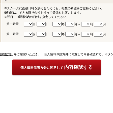
※スムーズに面接日時を決めるためにも、複数の希望をご登録ください。
※時間は、できる限り余裕を持って登録をお願いします。
※翌日～1週間以内の日付を指定してください。
第一希望
月
日
時
分～
時
分
第二希望
月
日
時
分～
時
分
報保護方針
をご確認いただき、「個人情報保護方針に同意して内容確認する」ボタ
内容確認する
個人情報保護方針に同意して