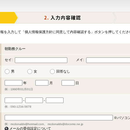
報を入力して「個人情報保護方針に同意して内容確認する」ボタンを押してくださ
朝勤務クルー
セイ:
メイ:
男
女
回答なし
年
月
日
例：1990年01月01日
-
-
例：090-1234-5678
※パソコ
例：mcdonalds@hotmail.com、 mcdonalds@docomo.ne.jp
メールの受信設定について