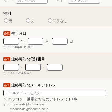
性別
男
女
回答なし
生年月日
必須
年
月
日
例：1990年01月01日
連絡可能な電話番号
必須
-
-
例：090-1234-5678
連絡可能なメールアドレス
必須
※ パソコン・携帯どちらのアドレスでもOK
例：mcdonalds@hotmail.com
mcdonalds@docomo.ne.jp