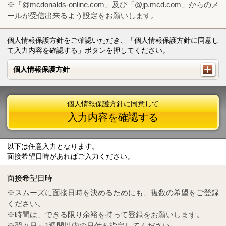
※「@mcdonalds-online.com」及び「@jp.mcd.com」からのメ
ールが受信出来るよう設定をお願いします。
個人情報保護方針をご確認いただき、「個人情報保護方針に同意し
て入力内容を確認する」ボタンを押してください。
個人情報保護方針
個人情報保護方針
個人情報保護方針に同意して
入力内容を確認する
以下は任意入力となります。
面接希望日時があればご入力ください。
Mail
crc@mcdonalds-online.com
面接希望日時
Tel
0570-55-0314
※スムーズに面接日時を決めるためにも、複数の希望をご登録
ください。
※時間は、できる限り余裕を持って登録をお願いします。
※翌々日～1週間以内の日付を指定してください。