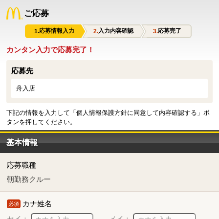
ご応募
応募情報入力
入力内容確認
応募完了
カンタン入力で応募完了！
応募先
舟入店
下記の情報を入力して「個人情報保護方針に同意して内容確認する」ボ
タンを押してください。
基本情報
応募職種
朝勤務クルー
カナ姓名
必須
セイ：
メイ：