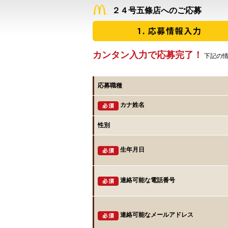
２４号五條店へのご応募
カンタン入力で応募完了！
下記の情
応募職種
カナ姓名
性別
生年月日
連絡可能な電話番号
連絡可能なメールアドレス