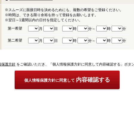
※スムーズに面接日時を決めるためにも、複数の希望をご登録ください。
※時間は、できる限り余裕を持って登録をお願いします。
※翌日～1週間以内の日付を指定してください。
第一希望
月
日
時
分～
時
分
第二希望
月
日
時
分～
時
分
報保護方針
をご確認いただき、「個人情報保護方針に同意して内容確認する」ボタ
内容確認する
個人情報保護方針に同意して