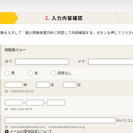
報を入力して「個人情報保護方針に同意して内容確認する」ボタンを押してくださ
朝勤務クルー
セイ:
メイ:
男
女
回答なし
年
月
日
例：1990年01月01日
-
-
例：090-1234-5678
※パソコ
例：mcdonalds@hotmail.com、 mcdonalds@docomo.ne.jp
メールの受信設定について