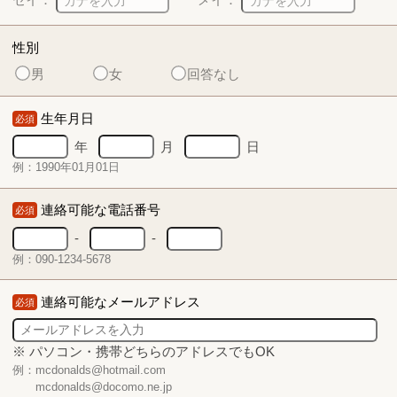
性別
男
女
回答なし
生年月日
必須
年
月
日
例：1990年01月01日
連絡可能な電話番号
必須
-
-
例：090-1234-5678
連絡可能なメールアドレス
必須
※ パソコン・携帯どちらのアドレスでもOK
例：mcdonalds@hotmail.com
mcdonalds@docomo.ne.jp