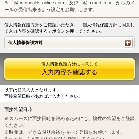
※「@mcdonalds-online.com」及び「@jp.mcd.com」からのメ
ールが受信出来るよう設定をお願いします。
個人情報保護方針をご確認いただき、「個人情報保護方針に同意し
て入力内容を確認する」ボタンを押してください。
個人情報保護方針
個人情報保護方針
個人情報保護方針に同意して
入力内容を確認する
以下は任意入力となります。
面接希望日時があればご入力ください。
Mail
crc@mcdonalds-online.com
面接希望日時
Tel
0570-55-0314
※スムーズに面接日時を決めるためにも、複数の希望をご登録
ください。
※時間は、できる限り余裕を持って登録をお願いします。
※翌々日～1週間以内の日付を指定してください。