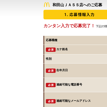
和田山ＪＡＳＳ店へのご応募
カンタン入力で応募完了！
下記の情
応募職種
カナ姓名
性別
生年月日
連絡可能な電話番号
連絡可能なメールアドレス