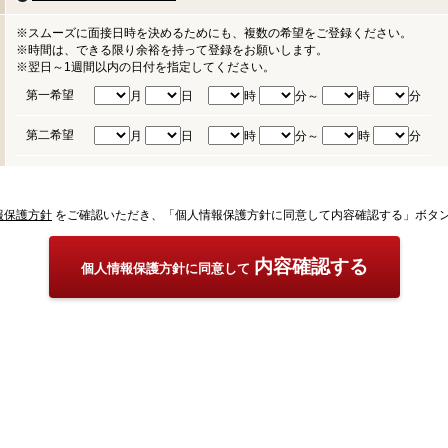
※スムーズに面接日時を決めるためにも、複数の希望をご登録ください。
※時間は、できる限り余裕を持って登録をお願いします。
※翌日～1週間以内の日付を指定してください。
第一希望
月
日
時
分～
時
分
第二希望
月
日
時
分～
時
分
報保護方針
をご確認いただき、「個人情報保護方針に同意して内容確認する」ボタ
内容確認する
個人情報保護方針に同意して