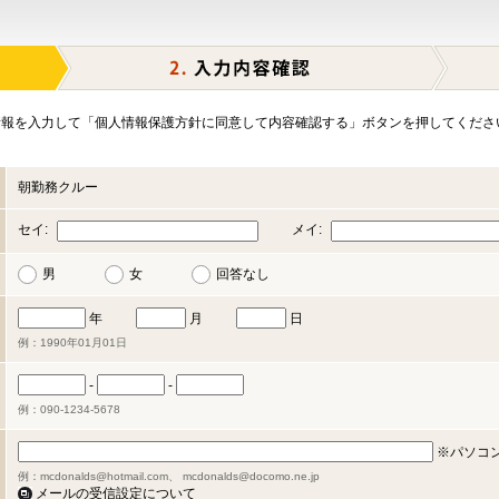
報を入力して「個人情報保護方針に同意して内容確認する」ボタンを押してくださ
朝勤務クルー
セイ:
メイ:
男
女
回答なし
年
月
日
例：1990年01月01日
-
-
例：090-1234-5678
※パソコ
例：mcdonalds@hotmail.com、 mcdonalds@docomo.ne.jp
メールの受信設定について