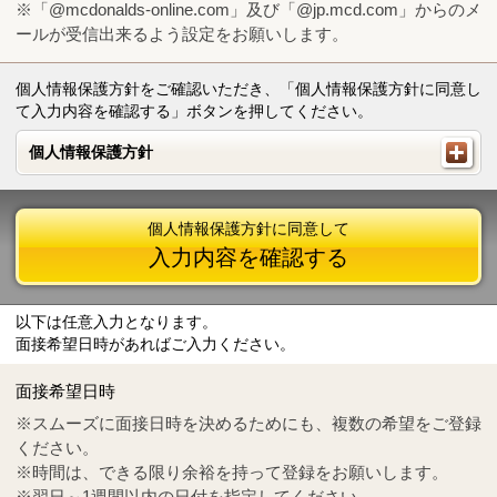
※「@mcdonalds-online.com」及び「@jp.mcd.com」からのメ
ールが受信出来るよう設定をお願いします。
個人情報保護方針をご確認いただき、「個人情報保護方針に同意し
て入力内容を確認する」ボタンを押してください。
個人情報保護方針
個人情報保護方針
個人情報保護方針に同意して
入力内容を確認する
以下は任意入力となります。
面接希望日時があればご入力ください。
Mail
crc@mcdonalds-online.com
面接希望日時
Tel
0570-55-0314
※スムーズに面接日時を決めるためにも、複数の希望をご登録
ください。
※時間は、できる限り余裕を持って登録をお願いします。
※翌日～1週間以内の日付を指定してください。