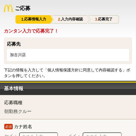
ご応募
応募情報入力
入力内容確認
応募完了
カンタン入力で応募完了！
応募先
加古川店
下記の情報を入力して「個人情報保護方針に同意して内容確認する」ボ
タンを押してください。
基本情報
応募職種
朝勤務クルー
カナ姓名
必須
セイ：
メイ：