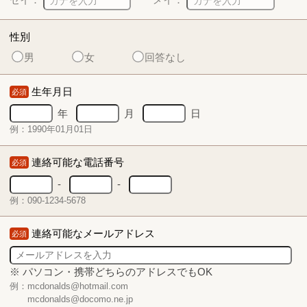
性別
男
女
回答なし
生年月日
必須
年
月
日
例：1990年01月01日
連絡可能な電話番号
必須
-
-
例：090-1234-5678
連絡可能なメールアドレス
必須
※ パソコン・携帯どちらのアドレスでもOK
例：mcdonalds@hotmail.com
mcdonalds@docomo.ne.jp