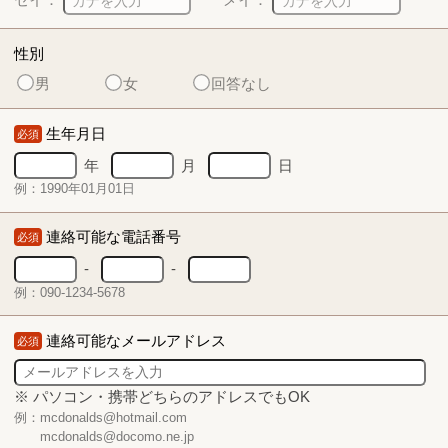
性別
男
女
回答なし
生年月日
必須
年
月
日
例：1990年01月01日
連絡可能な電話番号
必須
-
-
例：090-1234-5678
連絡可能なメールアドレス
必須
※ パソコン・携帯どちらのアドレスでもOK
例：mcdonalds@hotmail.com
mcdonalds@docomo.ne.jp