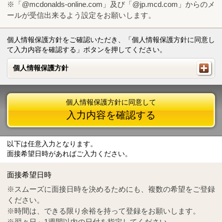
※「@mcdonalds-online.com」及び「@jp.mcd.com」からのメ
ールが受信出来るよう設定をお願いします。
個人情報保護方針をご確認いただき、「個人情報保護方針に同意し
て入力内容を確認する」ボタンを押してください。
個人情報保護方針
個人情報保護方針
個人情報保護方針に同意して
入力内容を確認する
以下は任意入力となります。
面接希望日時があればご入力ください。
Mail
crc@mcdonalds-online.com
面接希望日時
Tel
0570-55-0314
※スムーズに面接日時を決めるためにも、複数の希望をご登録
ください。
※時間は、できる限り余裕を持って登録をお願いします。
※翌々日～1週間以内の日付を指定してください。