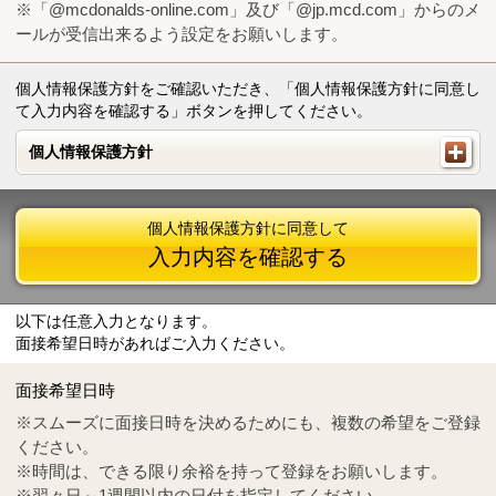
※「@mcdonalds-online.com」及び「@jp.mcd.com」からのメ
ールが受信出来るよう設定をお願いします。
個人情報保護方針をご確認いただき、「個人情報保護方針に同意し
て入力内容を確認する」ボタンを押してください。
個人情報保護方針
個人情報保護方針
個人情報保護方針に同意して
入力内容を確認する
以下は任意入力となります。
面接希望日時があればご入力ください。
Mail
crc@mcdonalds-online.com
面接希望日時
Tel
0570-55-0314
※スムーズに面接日時を決めるためにも、複数の希望をご登録
ください。
※時間は、できる限り余裕を持って登録をお願いします。
※翌々日～1週間以内の日付を指定してください。