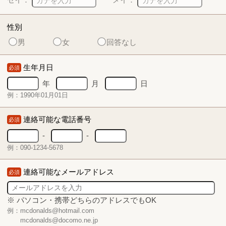
性別
男
女
回答なし
生年月日
必須
年
月
日
例：1990年01月01日
連絡可能な電話番号
必須
-
-
例：090-1234-5678
連絡可能なメールアドレス
必須
※ パソコン・携帯どちらのアドレスでもOK
例：mcdonalds@hotmail.com
mcdonalds@docomo.ne.jp