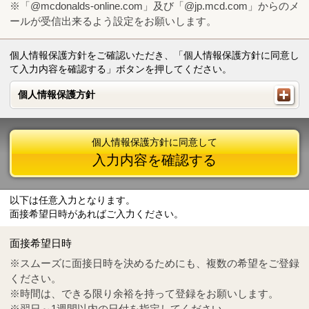
※「@mcdonalds-online.com」及び「@jp.mcd.com」からのメ
ールが受信出来るよう設定をお願いします。
個人情報保護方針をご確認いただき、「個人情報保護方針に同意し
て入力内容を確認する」ボタンを押してください。
個人情報保護方針
個人情報保護方針
個人情報保護方針に同意して
入力内容を確認する
以下は任意入力となります。
面接希望日時があればご入力ください。
Mail
crc@mcdonalds-online.com
面接希望日時
Tel
0570-55-0314
※スムーズに面接日時を決めるためにも、複数の希望をご登録
ください。
※時間は、できる限り余裕を持って登録をお願いします。
※翌日～1週間以内の日付を指定してください。