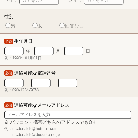
性別
男
女
回答なし
生年月日
必須
年
月
日
例：1990年01月01日
連絡可能な電話番号
必須
-
-
例：090-1234-5678
連絡可能なメールアドレス
必須
※ パソコン・携帯どちらのアドレスでもOK
例：mcdonalds@hotmail.com
mcdonalds@docomo.ne.jp