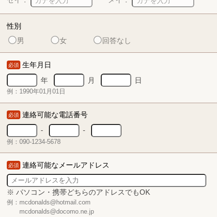
性別
男
女
回答なし
生年月日
必須
年
月
日
例：1990年01月01日
連絡可能な電話番号
必須
-
-
例：090-1234-5678
連絡可能なメールアドレス
必須
※ パソコン・携帯どちらのアドレスでもOK
例：mcdonalds@hotmail.com
mcdonalds@docomo.ne.jp