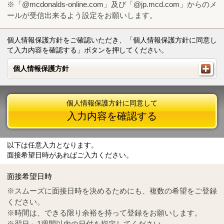
※「@mcdonalds-online.com」及び「@jp.mcd.com」からのメ
ールが受信出来るよう設定をお願いします。
個人情報保護方針をご確認いただき、「個人情報保護方針に同意し
て入力内容を確認する」ボタンを押してください。
個人情報保護方針
個人情報保護方針
個人情報保護方針に同意して
入力内容を確認する
以下は任意入力となります。
面接希望日時があればご入力ください。
Mail
crc@mcdonalds-online.com
面接希望日時
Tel
0570-55-0314
※スムーズに面接日時を決めるためにも、複数の希望をご登録
ください。
※時間は、できる限り余裕を持って登録をお願いします。
※翌日～1週間以内の日付を指定してください。