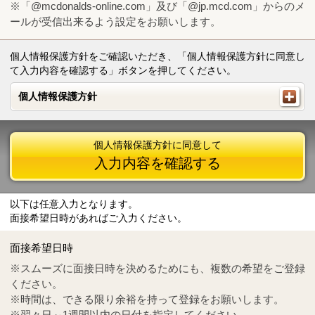
※「@mcdonalds-online.com」及び「@jp.mcd.com」からのメ
ールが受信出来るよう設定をお願いします。
個人情報保護方針をご確認いただき、「個人情報保護方針に同意し
て入力内容を確認する」ボタンを押してください。
個人情報保護方針
個人情報保護方針
個人情報保護方針に同意して
入力内容を確認する
以下は任意入力となります。
面接希望日時があればご入力ください。
Mail
crc@mcdonalds-online.com
面接希望日時
Tel
0570-55-0314
※スムーズに面接日時を決めるためにも、複数の希望をご登録
ください。
※時間は、できる限り余裕を持って登録をお願いします。
※翌々日～1週間以内の日付を指定してください。