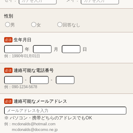
性別
男
女
回答なし
生年月日
必須
年
月
日
例：1990年01月01日
連絡可能な電話番号
必須
-
-
例：090-1234-5678
連絡可能なメールアドレス
必須
※ パソコン・携帯どちらのアドレスでもOK
例：mcdonalds@hotmail.com
mcdonalds@docomo.ne.jp