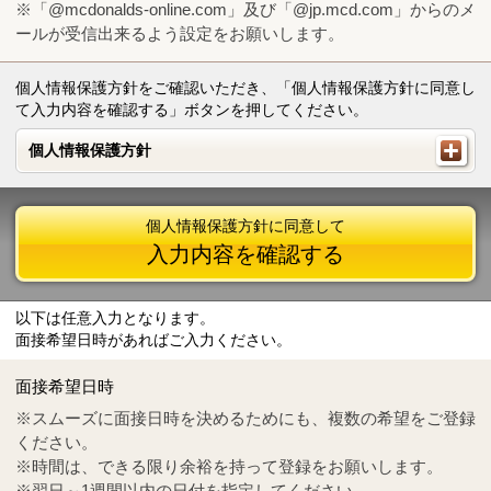
※「@mcdonalds-online.com」及び「@jp.mcd.com」からのメ
ールが受信出来るよう設定をお願いします。
個人情報保護方針をご確認いただき、「個人情報保護方針に同意し
て入力内容を確認する」ボタンを押してください。
個人情報保護方針
個人情報保護方針
個人情報保護方針に同意して
入力内容を確認する
以下は任意入力となります。
面接希望日時があればご入力ください。
Mail
crc@mcdonalds-online.com
面接希望日時
Tel
0570-55-0314
※スムーズに面接日時を決めるためにも、複数の希望をご登録
ください。
※時間は、できる限り余裕を持って登録をお願いします。
※翌日～1週間以内の日付を指定してください。