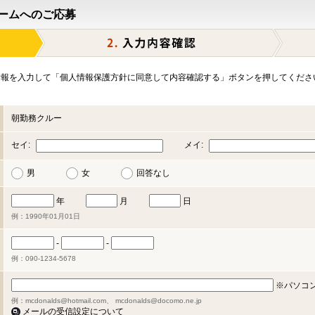
ームへのご応募
報を入力して「個人情報保護方針に同意して内容確認する」ボタンを押してくださ
朝勤務クルー
セイ:
メイ:
男
女
回答なし
年
月
日
例：1990年01月01日
-
-
例：090-1234-5678
※パソコ
例：mcdonalds@hotmail.com、 mcdonalds@docomo.ne.jp
メールの受信設定について