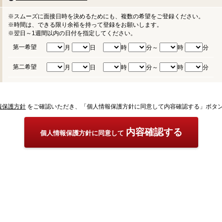
※スムーズに面接日時を決めるためにも、複数の希望をご登録ください。
※時間は、できる限り余裕を持って登録をお願いします。
※翌日～1週間以内の日付を指定してください。
第一希望
月
日
時
分～
時
分
第二希望
月
日
時
分～
時
分
報保護方針
をご確認いただき、「個人情報保護方針に同意して内容確認する」ボタ
内容確認する
個人情報保護方針に同意して