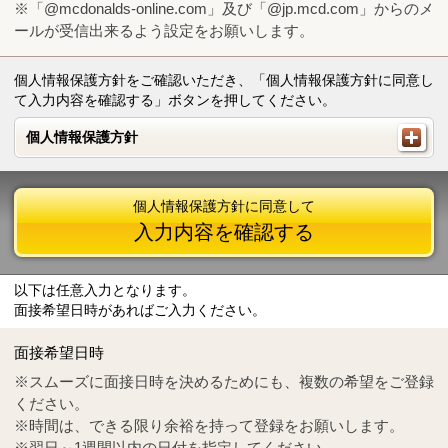
※「@mcdonalds-online.com」及び「@jp.mcd.com」からのメ
ールが受信出来るよう設定をお願いします。
個人情報保護方針をご確認いただき、「個人情報保護方針に同意し
て入力内容を確認する」ボタンを押してください。
個人情報保護方針
個人情報保護方針
個人情報保護方針に同意して
入力内容を確認する
以下は任意入力となります。
面接希望日時があればご入力ください。
Mail
crc@mcdonalds-online.com
面接希望日時
Tel
0570-55-0314
※スムーズに面接日時を決めるためにも、複数の希望をご登録
ください。
※時間は、できる限り余裕を持って登録をお願いします。
※翌日～1週間以内の日付を指定してください。