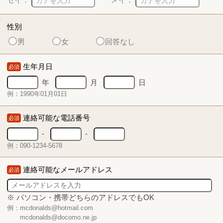
性別
男
女
回答なし
生年月日
必須
年
月
日
例：1990年01月01日
連絡可能な電話番号
必須
-
-
例：090-1234-5678
連絡可能なメールアドレス
必須
※ パソコン・携帯どちらのアドレスでもOK
例：mcdonalds@hotmail.com
mcdonalds@docomo.ne.jp