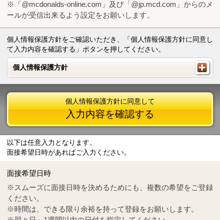
※「@mcdonalds-online.com」及び「@jp.mcd.com」からのメ
ールが受信出来るよう設定をお願いします。
個人情報保護方針をご確認いただき、「個人情報保護方針に同意し
て入力内容を確認する」ボタンを押してください。
個人情報保護方針
個人情報保護方針
個人情報保護方針に同意して
入力内容を確認する
以下は任意入力となります。
面接希望日時があればご入力ください。
Mail
crc@mcdonalds-online.com
面接希望日時
Tel
0570-55-0314
※スムーズに面接日時を決めるためにも、複数の希望をご登録
ください。
※時間は、できる限り余裕を持って登録をお願いします。
※翌々日～1週間以内の日付を指定してください。