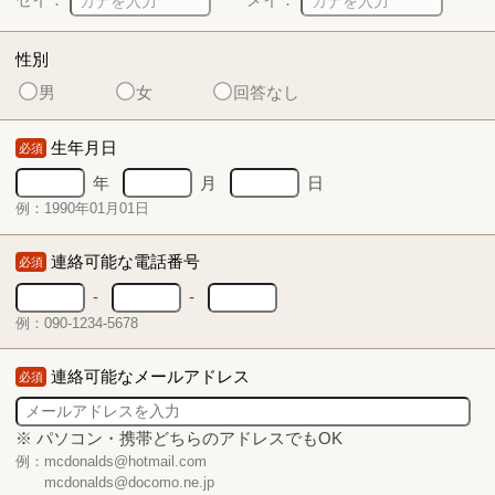
性別
男
女
回答なし
生年月日
必須
年
月
日
例：1990年01月01日
連絡可能な電話番号
必須
-
-
例：090-1234-5678
連絡可能なメールアドレス
必須
※ パソコン・携帯どちらのアドレスでもOK
例：mcdonalds@hotmail.com
mcdonalds@docomo.ne.jp