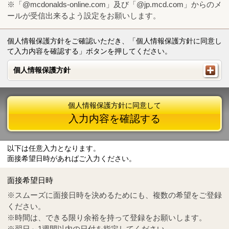
※「@mcdonalds-online.com」及び「@jp.mcd.com」からのメ
ールが受信出来るよう設定をお願いします。
個人情報保護方針をご確認いただき、「個人情報保護方針に同意し
て入力内容を確認する」ボタンを押してください。
個人情報保護方針
個人情報保護方針
個人情報保護方針に同意して
入力内容を確認する
以下は任意入力となります。
面接希望日時があればご入力ください。
Mail
crc@mcdonalds-online.com
面接希望日時
Tel
0570-55-0314
※スムーズに面接日時を決めるためにも、複数の希望をご登録
ください。
※時間は、できる限り余裕を持って登録をお願いします。
※翌日～1週間以内の日付を指定してください。