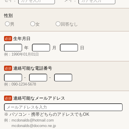
性別
男
女
回答なし
生年月日
必須
年
月
日
例：1990年01月01日
連絡可能な電話番号
必須
-
-
例：090-1234-5678
連絡可能なメールアドレス
必須
※ パソコン・携帯どちらのアドレスでもOK
例：mcdonalds@hotmail.com
mcdonalds@docomo.ne.jp