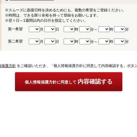
※スムーズに面接日時を決めるためにも、複数の希望をご登録ください。
※時間は、できる限り余裕を持って登録をお願いします。
※翌々日～1週間以内の日付を指定してください。
第一希望
月
日
時
分～
時
分
第二希望
月
日
時
分～
時
分
報保護方針
をご確認いただき、「個人情報保護方針に同意して内容確認する」ボタ
内容確認する
個人情報保護方針に同意して