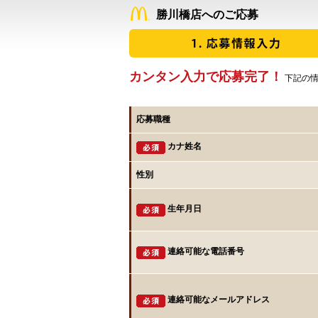
勝川橋店へのご応募
カンタン入力で応募完了！
下記の情
応募職種
カナ姓名
性別
生年月日
連絡可能な電話番号
連絡可能なメールアドレス