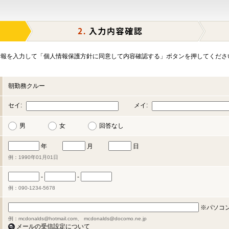
報を入力して「個人情報保護方針に同意して内容確認する」ボタンを押してくださ
朝勤務クルー
セイ:
メイ:
男
女
回答なし
年
月
日
例：1990年01月01日
-
-
例：090-1234-5678
※パソコ
例：mcdonalds@hotmail.com、 mcdonalds@docomo.ne.jp
メールの受信設定について