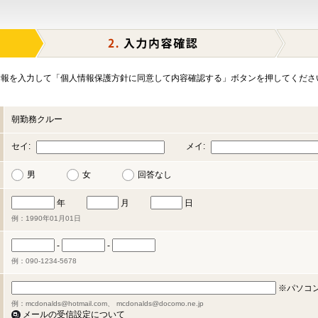
報を入力して「個人情報保護方針に同意して内容確認する」ボタンを押してくださ
朝勤務クルー
セイ:
メイ:
男
女
回答なし
年
月
日
例：1990年01月01日
-
-
例：090-1234-5678
※パソコ
例：mcdonalds@hotmail.com、 mcdonalds@docomo.ne.jp
メールの受信設定について