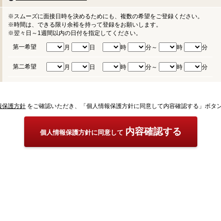
※スムーズに面接日時を決めるためにも、複数の希望をご登録ください。
※時間は、できる限り余裕を持って登録をお願いします。
※翌々日～1週間以内の日付を指定してください。
第一希望
月
日
時
分～
時
分
第二希望
月
日
時
分～
時
分
報保護方針
をご確認いただき、「個人情報保護方針に同意して内容確認する」ボタ
内容確認する
個人情報保護方針に同意して