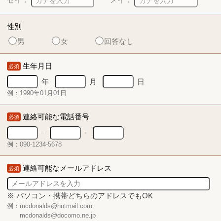
性別
男
女
回答なし
生年月日
必須
年
月
日
例：1990年01月01日
連絡可能な電話番号
必須
-
-
例：090-1234-5678
連絡可能なメールアドレス
必須
※ パソコン・携帯どちらのアドレスでもOK
例：mcdonalds@hotmail.com
mcdonalds@docomo.ne.jp