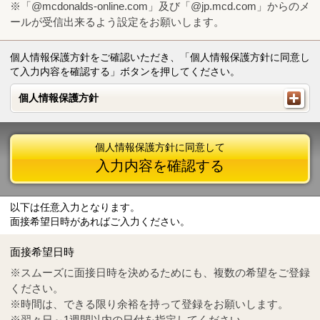
※「@mcdonalds-online.com」及び「@jp.mcd.com」からのメ
ールが受信出来るよう設定をお願いします。
個人情報保護方針をご確認いただき、「個人情報保護方針に同意し
て入力内容を確認する」ボタンを押してください。
個人情報保護方針
個人情報保護方針
個人情報保護方針に同意して
入力内容を確認する
以下は任意入力となります。
面接希望日時があればご入力ください。
Mail
crc@mcdonalds-online.com
面接希望日時
Tel
0570-55-0314
※スムーズに面接日時を決めるためにも、複数の希望をご登録
ください。
※時間は、できる限り余裕を持って登録をお願いします。
※翌々日～1週間以内の日付を指定してください。