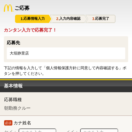
ご応募
応募情報入力
入力内容確認
応募完了
カンタン入力で応募完了！
応募先
大垣静里店
下記の情報を入力して「個人情報保護方針に同意して内容確認する」ボ
タンを押してください。
基本情報
応募職種
朝勤務クルー
カナ姓名
必須
セイ：
メイ：