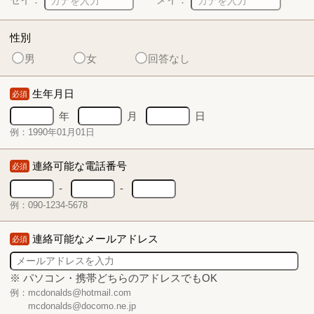
性別
男
女
回答なし
生年月日
必須
年
月
日
例：1990年01月01日
連絡可能な電話番号
必須
-
-
例：090-1234-5678
連絡可能なメールアドレス
必須
※ パソコン・携帯どちらのアドレスでもOK
例：mcdonalds@hotmail.com
mcdonalds@docomo.ne.jp