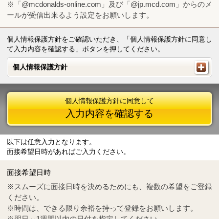
※「@mcdonalds-online.com」及び「@jp.mcd.com」からのメ
ールが受信出来るよう設定をお願いします。
個人情報保護方針をご確認いただき、「個人情報保護方針に同意し
て入力内容を確認する」ボタンを押してください。
個人情報保護方針
個人情報保護方針
個人情報保護方針に同意して
入力内容を確認する
以下は任意入力となります。
面接希望日時があればご入力ください。
Mail
crc@mcdonalds-online.com
面接希望日時
Tel
0570-55-0314
※スムーズに面接日時を決めるためにも、複数の希望をご登録
ください。
※時間は、できる限り余裕を持って登録をお願いします。
※翌日～1週間以内の日付を指定してください。