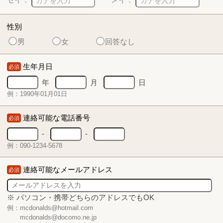
性別
男
女
回答なし
生年月日
必須
年
月
日
例：1990年01月01日
連絡可能な電話番号
必須
-
-
例：090-1234-5678
連絡可能なメールアドレス
必須
※ パソコン・携帯どちらのアドレスでもOK
例：mcdonalds@hotmail.com
mcdonalds@docomo.ne.jp