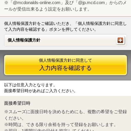
※「@mcdonalds-online.com」及び「@jp.mcd.com」からのメ
ールが受信出来るよう設定をお願いします。
個人情報保護方針をご確認いただき、「個人情報保護方針に同意し
て入力内容を確認する」ボタンを押してください。
個人情報保護方針
個人情報保護方針
個人情報保護方針に同意して
入力内容を確認する
以下は任意入力となります。
面接希望日時があればご入力ください。
Mail
crc@mcdonalds-online.com
面接希望日時
Tel
0570-55-0314
※スムーズに面接日時を決めるためにも、複数の希望をご登録
ください。
※時間は、できる限り余裕を持って登録をお願いします。
※翌日～1週間以内の日付を指定してください。