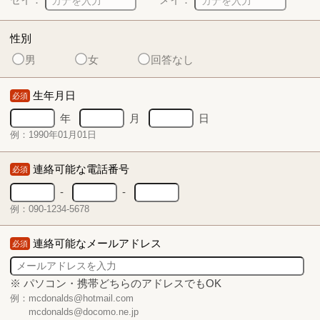
性別
男
女
回答なし
生年月日
必須
年
月
日
例：1990年01月01日
連絡可能な電話番号
必須
-
-
例：090-1234-5678
連絡可能なメールアドレス
必須
※ パソコン・携帯どちらのアドレスでもOK
例：mcdonalds@hotmail.com
mcdonalds@docomo.ne.jp