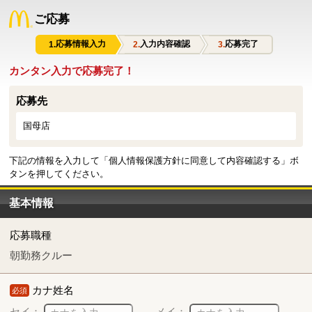
ご応募
応募情報入力
入力内容確認
応募完了
カンタン入力で応募完了！
応募先
国母店
下記の情報を入力して「個人情報保護方針に同意して内容確認する」ボ
タンを押してください。
基本情報
応募職種
朝勤務クルー
カナ姓名
必須
セイ：
メイ：