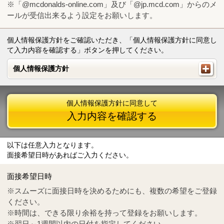
※「@mcdonalds-online.com」及び「@jp.mcd.com」からのメ
ールが受信出来るよう設定をお願いします。
個人情報保護方針をご確認いただき、「個人情報保護方針に同意し
て入力内容を確認する」ボタンを押してください。
個人情報保護方針
個人情報保護方針
個人情報保護方針に同意して
入力内容を確認する
以下は任意入力となります。
面接希望日時があればご入力ください。
Mail
crc@mcdonalds-online.com
面接希望日時
Tel
0570-55-0314
※スムーズに面接日時を決めるためにも、複数の希望をご登録
ください。
※時間は、できる限り余裕を持って登録をお願いします。
※翌日～1週間以内の日付を指定してください。