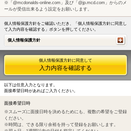
※「@mcdonalds-online.com」及び「@jp.mcd.com」からのメ
ールが受信出来るよう設定をお願いします。
個人情報保護方針をご確認いただき、「個人情報保護方針に同意し
て入力内容を確認する」ボタンを押してください。
個人情報保護方針
個人情報保護方針
個人情報保護方針に同意して
入力内容を確認する
以下は任意入力となります。
面接希望日時があればご入力ください。
Mail
crc@mcdonalds-online.com
面接希望日時
Tel
0570-55-0314
※スムーズに面接日時を決めるためにも、複数の希望をご登録
ください。
※時間は、できる限り余裕を持って登録をお願いします。
※翌々日～1週間以内の日付を指定してください。