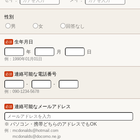
性別
男
女
回答なし
生年月日
必須
年
月
日
例：1990年01月01日
連絡可能な電話番号
必須
-
-
例：090-1234-5678
連絡可能なメールアドレス
必須
※ パソコン・携帯どちらのアドレスでもOK
例：mcdonalds@hotmail.com
mcdonalds@docomo.ne.jp