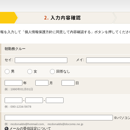
報を入力して「個人情報保護方針に同意して内容確認する」ボタンを押してくださ
朝勤務クルー
セイ:
メイ:
男
女
回答なし
年
月
日
例：1990年01月01日
-
-
例：090-1234-5678
※パソコ
例：mcdonalds@hotmail.com、 mcdonalds@docomo.ne.jp
メールの受信設定について