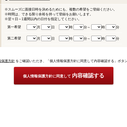
※スムーズに面接日時を決めるためにも、複数の希望をご登録ください。
※時間は、できる限り余裕を持って登録をお願いします。
※翌々日～1週間以内の日付を指定してください。
第一希望
月
日
時
分～
時
分
第二希望
月
日
時
分～
時
分
報保護方針
をご確認いただき、「個人情報保護方針に同意して内容確認する」ボタ
内容確認する
個人情報保護方針に同意して