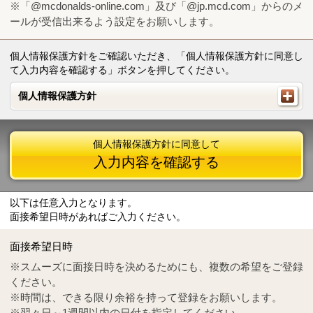
※「@mcdonalds-online.com」及び「@jp.mcd.com」からのメ
ールが受信出来るよう設定をお願いします。
個人情報保護方針をご確認いただき、「個人情報保護方針に同意し
て入力内容を確認する」ボタンを押してください。
個人情報保護方針
個人情報保護方針
個人情報保護方針に同意して
入力内容を確認する
以下は任意入力となります。
面接希望日時があればご入力ください。
Mail
crc@mcdonalds-online.com
面接希望日時
Tel
0570-55-0314
※スムーズに面接日時を決めるためにも、複数の希望をご登録
ください。
※時間は、できる限り余裕を持って登録をお願いします。
※翌々日～1週間以内の日付を指定してください。