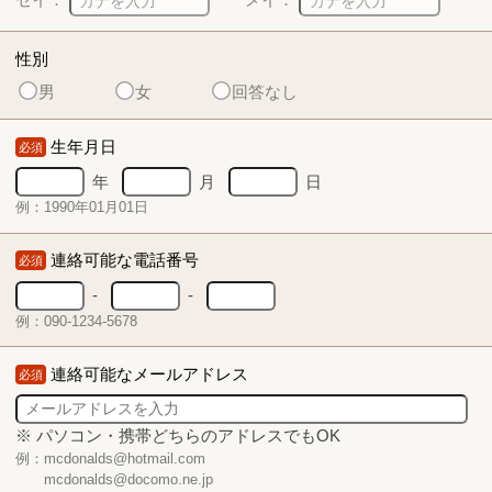
性別
男
女
回答なし
生年月日
必須
年
月
日
例：1990年01月01日
連絡可能な電話番号
必須
-
-
例：090-1234-5678
連絡可能なメールアドレス
必須
※ パソコン・携帯どちらのアドレスでもOK
例：mcdonalds@hotmail.com
mcdonalds@docomo.ne.jp