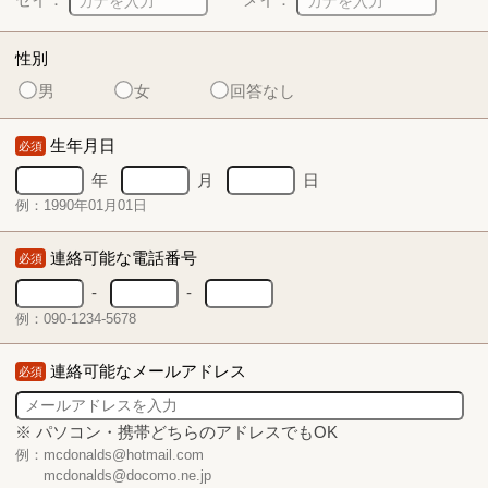
性別
男
女
回答なし
生年月日
必須
年
月
日
例：1990年01月01日
連絡可能な電話番号
必須
-
-
例：090-1234-5678
連絡可能なメールアドレス
必須
※ パソコン・携帯どちらのアドレスでもOK
例：mcdonalds@hotmail.com
mcdonalds@docomo.ne.jp