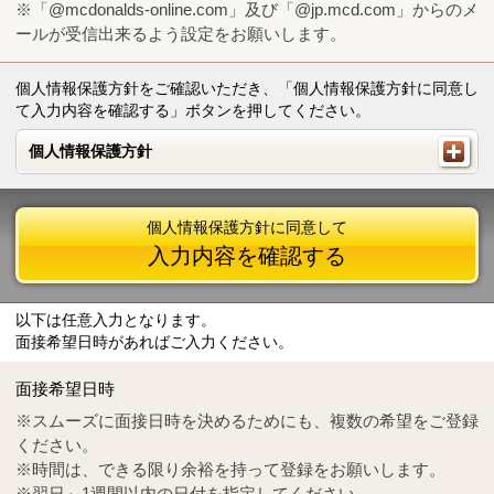
※「@mcdonalds-online.com」及び「@jp.mcd.com」からのメ
ールが受信出来るよう設定をお願いします。
個人情報保護方針をご確認いただき、「個人情報保護方針に同意し
て入力内容を確認する」ボタンを押してください。
個人情報保護方針
個人情報保護方針
個人情報保護方針に同意して
入力内容を確認する
以下は任意入力となります。
面接希望日時があればご入力ください。
Mail
crc@mcdonalds-online.com
面接希望日時
Tel
0570-55-0314
※スムーズに面接日時を決めるためにも、複数の希望をご登録
ください。
※時間は、できる限り余裕を持って登録をお願いします。
※翌日～1週間以内の日付を指定してください。