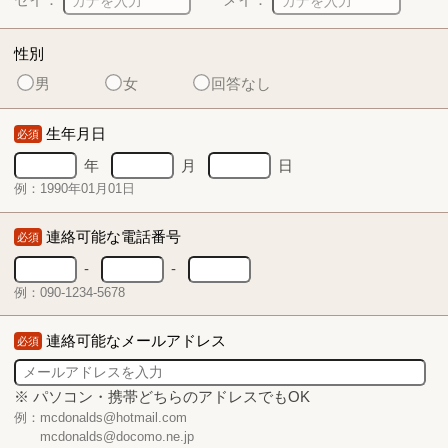
性別
男
女
回答なし
生年月日
必須
年
月
日
例：1990年01月01日
連絡可能な電話番号
必須
-
-
例：090-1234-5678
連絡可能なメールアドレス
必須
※ パソコン・携帯どちらのアドレスでもOK
例：mcdonalds@hotmail.com
mcdonalds@docomo.ne.jp