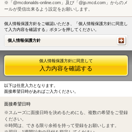
※「@mcdonalds-online.com」及び「@jp.mcd.com」からのメ
ールが受信出来るよう設定をお願いします。
個人情報保護方針をご確認いただき、「個人情報保護方針に同意し
て入力内容を確認する」ボタンを押してください。
個人情報保護方針
個人情報保護方針
個人情報保護方針に同意して
入力内容を確認する
以下は任意入力となります。
面接希望日時があればご入力ください。
Mail
crc@mcdonalds-online.com
面接希望日時
Tel
0570-55-0314
※スムーズに面接日時を決めるためにも、複数の希望をご登録
ください。
※時間は、できる限り余裕を持って登録をお願いします。
※翌日～1週間以内の日付を指定してください。