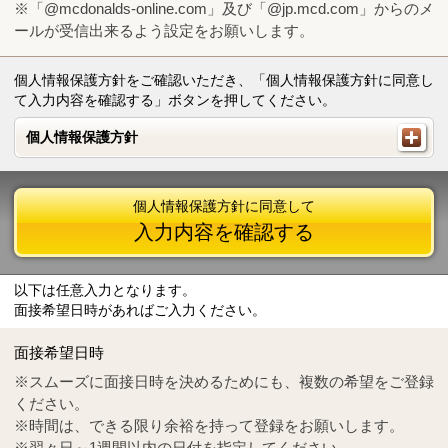
※「@mcdonalds-online.com」及び「@jp.mcd.com」からのメ
ールが受信出来るよう設定をお願いします。
個人情報保護方針をご確認いただき、「個人情報保護方針に同意し
て入力内容を確認する」ボタンを押してください。
個人情報保護方針
個人情報保護方針
個人情報保護方針に同意して
入力内容を確認する
以下は任意入力となります。
面接希望日時があればご入力ください。
Mail
crc@mcdonalds-online.com
面接希望日時
Tel
0570-55-0314
※スムーズに面接日時を決めるためにも、複数の希望をご登録
ください。
※時間は、できる限り余裕を持って登録をお願いします。
※翌々日～1週間以内の日付を指定してください。