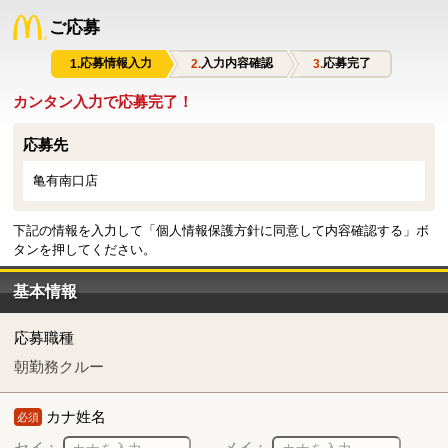
ご応募
応募情報入力
入力内容確認
応募完了
カンタン入力で応募完了！
応募先
亀有南口店
下記の情報を入力して「個人情報保護方針に同意して内容確認する」ボ
タンを押してください。
基本情報
応募職種
朝勤務クルー
カナ姓名
必須
セイ：
メイ：