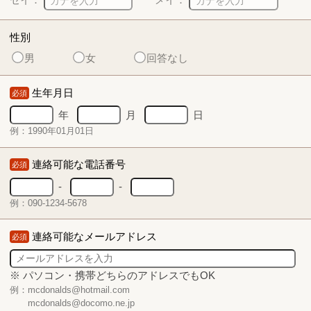
性別
男
女
回答なし
生年月日
必須
年
月
日
例：1990年01月01日
連絡可能な電話番号
必須
-
-
例：090-1234-5678
連絡可能なメールアドレス
必須
※ パソコン・携帯どちらのアドレスでもOK
例：mcdonalds@hotmail.com
mcdonalds@docomo.ne.jp