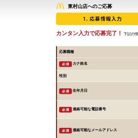
東村山店へのご応募
カンタン入力で応募完了！
下記の情
応募職種
カナ姓名
性別
生年月日
連絡可能な電話番号
連絡可能なメールアドレス