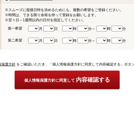
※スムーズに面接日時を決めるためにも、複数の希望をご登録ください。
※時間は、できる限り余裕を持って登録をお願いします。
※翌々日～1週間以内の日付を指定してください。
第一希望
月
日
時
分～
時
分
第二希望
月
日
時
分～
時
分
報保護方針
をご確認いただき、「個人情報保護方針に同意して内容確認する」ボタ
内容確認する
個人情報保護方針に同意して