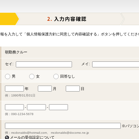
報を入力して「個人情報保護方針に同意して内容確認する」ボタンを押してくださ
朝勤務クルー
セイ:
メイ:
男
女
回答なし
年
月
日
例：1990年01月01日
-
-
例：090-1234-5678
※パソコ
例：mcdonalds@hotmail.com、 mcdonalds@docomo.ne.jp
メールの受信設定について